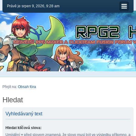
Právě je srpen 9, 2026, 9:28 am
Přejít na:
Obsah fóra
Hledat
Vyhledávaný text
Hledat klíčová slova:
Umístění
+
před slovem znamená, že slovo musí být ve výsledku přítomno, a