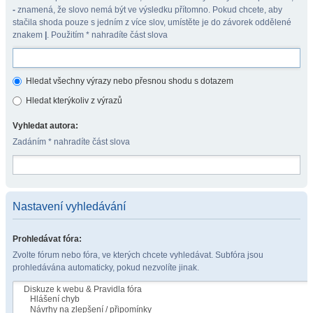
-
znamená, že slovo nemá být ve výsledku přítomno. Pokud chcete, aby
stačila shoda pouze s jedním z více slov, umístěte je do závorek oddělené
znakem
|
. Použitím * nahradíte část slova
Hledat všechny výrazy nebo přesnou shodu s dotazem
Hledat kterýkoliv z výrazů
Vyhledat autora:
Zadáním * nahradíte část slova
Nastavení vyhledávání
Prohledávat fóra:
Zvolte fórum nebo fóra, ve kterých chcete vyhledávat. Subfóra jsou
prohledávána automaticky, pokud nezvolíte jinak.