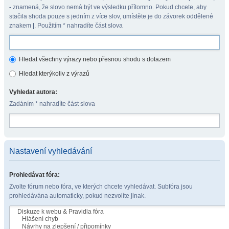
-
znamená, že slovo nemá být ve výsledku přítomno. Pokud chcete, aby
stačila shoda pouze s jedním z více slov, umístěte je do závorek oddělené
znakem
|
. Použitím * nahradíte část slova
Hledat všechny výrazy nebo přesnou shodu s dotazem
Hledat kterýkoliv z výrazů
Vyhledat autora:
Zadáním * nahradíte část slova
Nastavení vyhledávání
Prohledávat fóra:
Zvolte fórum nebo fóra, ve kterých chcete vyhledávat. Subfóra jsou
prohledávána automaticky, pokud nezvolíte jinak.