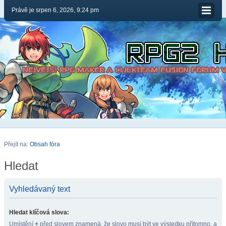
Právě je srpen 6, 2026, 9:24 pm
Přejít na:
Obsah fóra
Hledat
Vyhledávaný text
Hledat klíčová slova:
Umístění
+
před slovem znamená, že slovo musí být ve výsledku přítomno, a