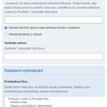
-
znamená, že slovo nemá být ve výsledku přítomno. Pokud chcete, aby
stačila shoda pouze s jedním z více slov, umístěte je do závorek oddělené
znakem
|
. Použitím * nahradíte část slova
Hledat všechny výrazy nebo přesnou shodu s dotazem
Hledat kterýkoliv z výrazů
Vyhledat autora:
Zadáním * nahradíte část slova
Nastavení vyhledávání
Prohledávat fóra:
Zvolte fórum nebo fóra, ve kterých chcete vyhledávat. Subfóra jsou
prohledávána automaticky, pokud nezvolíte jinak.