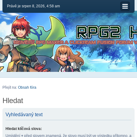
Právě je srpen 8, 2026, 4:58 am
Přejít na:
Obsah fóra
Hledat
Vyhledávaný text
Hledat klíčová slova:
Umístění
+
před slovem znamená, že slovo musí být ve výsledku přítomno, a