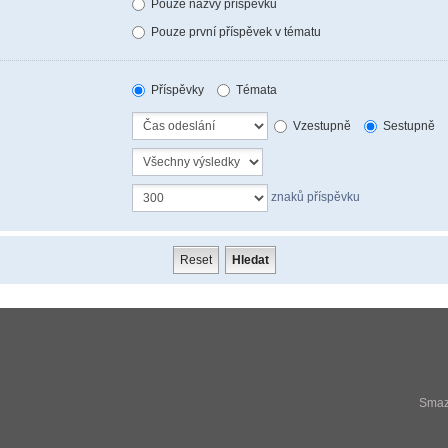
Pouze názvy příspěvků
Pouze první příspěvek v tématu
Příspěvky
Témata
Vzestupně
Sestupně
znaků příspěvku
Smaza