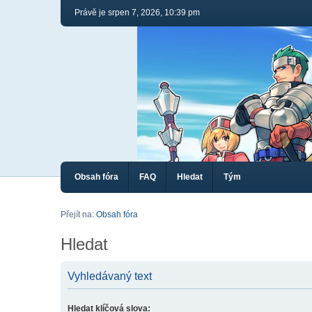
Právě je srpen 7, 2026, 10:39 pm
Obsah fóra
FAQ
Hledat
Tým
Přejít na:
Obsah fóra
Hledat
Vyhledávaný text
Hledat klíčová slova: