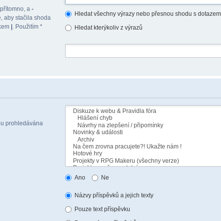
 přítomno, a
-
Hledat všechny výrazy nebo přesnou shodu s dotazem
, aby stačila shoda
akem
|
. Použitím *
Hledat kterýkoliv z výrazů
sou prohledávána
Ano
Ne
Názvy příspěvků a jejich texty
Pouze text příspěvku