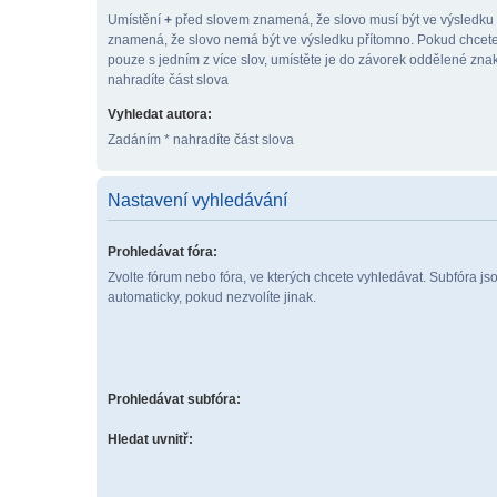
Umístění
+
před slovem znamená, že slovo musí být ve výsledku
znamená, že slovo nemá být ve výsledku přítomno. Pokud chcete
pouze s jedním z více slov, umístěte je do závorek oddělené zn
nahradíte část slova
Vyhledat autora:
Zadáním * nahradíte část slova
Nastavení vyhledávání
Prohledávat fóra:
Zvolte fórum nebo fóra, ve kterých chcete vyhledávat. Subfóra j
automaticky, pokud nezvolíte jinak.
Prohledávat subfóra:
Hledat uvnitř: