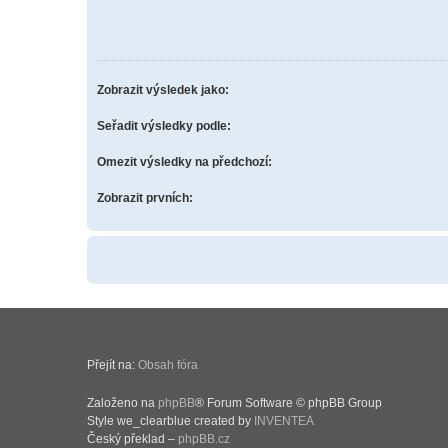
Zobrazit výsledek jako:
Seřadit výsledky podle:
Omezit výsledky na předchozí:
Zobrazit prvních:
Přejít na:
Obsah fóra
Založeno na
phpBB
® Forum Software © phpBB Group
Style we_clearblue created by
INVENTEA
Český překlad –
phpBB.cz