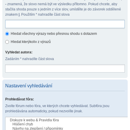
-
znamená, že slovo nemá být ve výsledku přítomno. Pokud chcete, aby
stačila shoda pouze s jedním z více slov, umístěte je do závorek oddělené
znakem
|
. Použitím * nahradíte část slova
Hledat všechny výrazy nebo přesnou shodu s dotazem
Hledat kterýkoliv z výrazů
Vyhledat autora:
Zadáním * nahradíte část slova
Nastavení vyhledávání
Prohledávat fóra:
Zvolte fórum nebo fóra, ve kterých chcete vyhledávat. Subfóra jsou
prohledávána automaticky, pokud nezvolíte jinak.