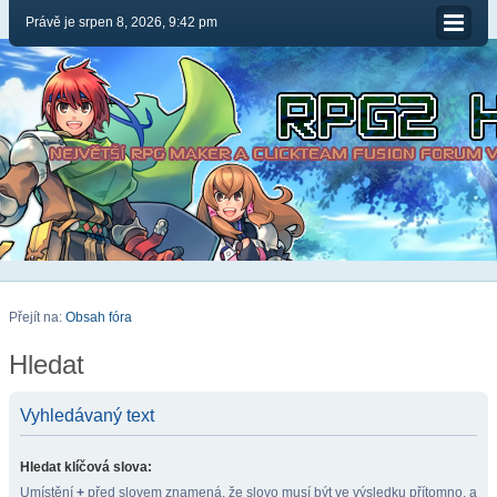
Právě je srpen 8, 2026, 9:42 pm
Přejít na:
Obsah fóra
Hledat
Vyhledávaný text
Hledat klíčová slova:
Umístění
+
před slovem znamená, že slovo musí být ve výsledku přítomno, a