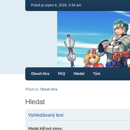
Právě je srpen 6, 2026, 4:34 am
Obsah fóra
FAQ
Hledat
Tým
Přejít na:
Obsah fóra
Hledat
Vyhledávaný text
Hledat klíčová slova: