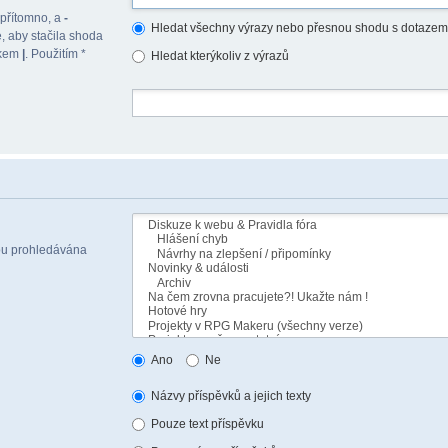
 přítomno, a
-
Hledat všechny výrazy nebo přesnou shodu s dotazem
, aby stačila shoda
akem
|
. Použitím *
Hledat kterýkoliv z výrazů
sou prohledávána
Ano
Ne
Názvy příspěvků a jejich texty
Pouze text příspěvku