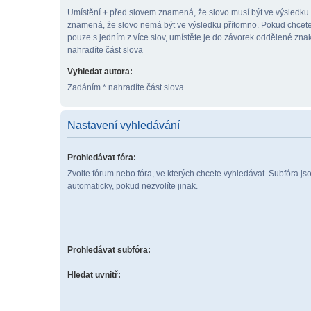
Umístění
+
před slovem znamená, že slovo musí být ve výsledku
znamená, že slovo nemá být ve výsledku přítomno. Pokud chcete
pouze s jedním z více slov, umístěte je do závorek oddělené zn
nahradíte část slova
Vyhledat autora:
Zadáním * nahradíte část slova
Nastavení vyhledávání
Prohledávat fóra:
Zvolte fórum nebo fóra, ve kterých chcete vyhledávat. Subfóra j
automaticky, pokud nezvolíte jinak.
Prohledávat subfóra:
Hledat uvnitř: