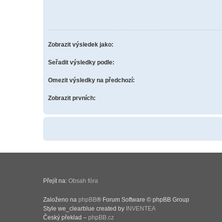
Zobrazit výsledek jako:
Seřadit výsledky podle:
Omezit výsledky na předchozí:
Zobrazit prvních:
Přejít na:
Obsah fóra
Založeno na
phpBB
® Forum Software © phpBB Group
Style we_clearblue created by
INVENTEA
Český překlad –
phpBB.cz