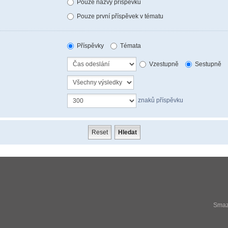
Pouze názvy příspěvků
Pouze první příspěvek v tématu
Příspěvky
Témata
Vzestupně
Sestupně
znaků příspěvku
Smaza