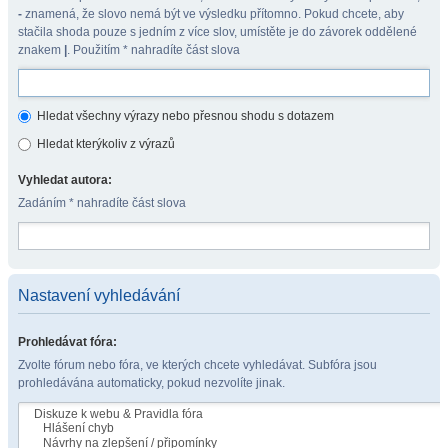
-
znamená, že slovo nemá být ve výsledku přítomno. Pokud chcete, aby
stačila shoda pouze s jedním z více slov, umístěte je do závorek oddělené
znakem
|
. Použitím * nahradíte část slova
Hledat všechny výrazy nebo přesnou shodu s dotazem
Hledat kterýkoliv z výrazů
Vyhledat autora:
Zadáním * nahradíte část slova
Nastavení vyhledávání
Prohledávat fóra:
Zvolte fórum nebo fóra, ve kterých chcete vyhledávat. Subfóra jsou
prohledávána automaticky, pokud nezvolíte jinak.