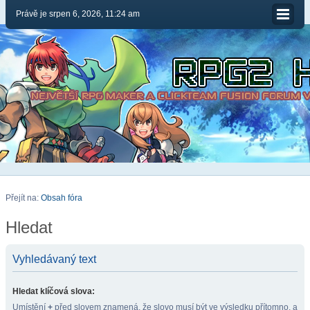
Právě je srpen 6, 2026, 11:24 am
Přejít na:
Obsah fóra
Hledat
Vyhledávaný text
Hledat klíčová slova:
Umístění
+
před slovem znamená, že slovo musí být ve výsledku přítomno, a