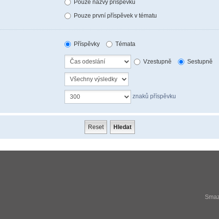
Pouze názvy příspěvků
Pouze první příspěvek v tématu
Příspěvky
Témata
Vzestupně
Sestupně
znaků příspěvku
Smaza