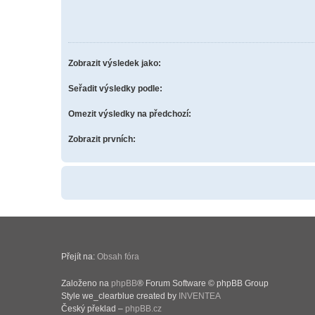
Zobrazit výsledek jako:
Seřadit výsledky podle:
Omezit výsledky na předchozí:
Zobrazit prvních:
Přejít na:
Obsah fóra
Založeno na
phpBB
® Forum Software © phpBB Group
Style we_clearblue created by
INVENTEA
Český překlad –
phpBB.cz