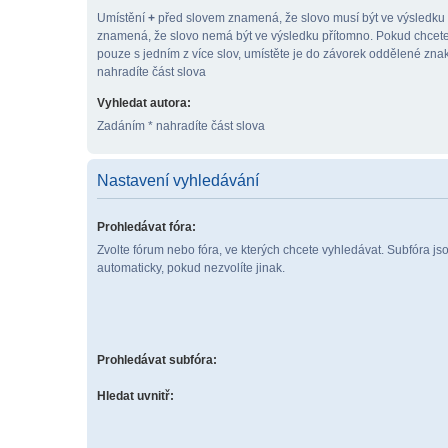
Umístění
+
před slovem znamená, že slovo musí být ve výsledku
znamená, že slovo nemá být ve výsledku přítomno. Pokud chcete
pouze s jedním z více slov, umístěte je do závorek oddělené zn
nahradíte část slova
Vyhledat autora:
Zadáním * nahradíte část slova
Nastavení vyhledávání
Prohledávat fóra:
Zvolte fórum nebo fóra, ve kterých chcete vyhledávat. Subfóra j
automaticky, pokud nezvolíte jinak.
Prohledávat subfóra:
Hledat uvnitř: