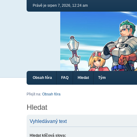
Právě je srpen 7, 2026, 12:24 am
Obsah fóra
FAQ
Hledat
Tým
Přejít na:
Obsah fóra
Hledat
Vyhledávaný text
Hledat klíčová slova: