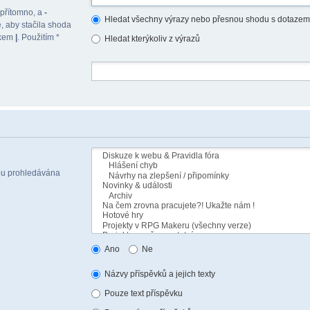
 přítomno, a
-
Hledat všechny výrazy nebo přesnou shodu s dotazem
, aby stačila shoda
akem
|
. Použitím *
Hledat kterýkoliv z výrazů
sou prohledávána
Ano
Ne
Názvy příspěvků a jejich texty
Pouze text příspěvku