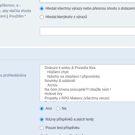
 přítomno, a
-
Hledat všechny výrazy nebo přesnou shodu s dotazem
, aby stačila shoda
akem
|
. Použitím *
Hledat kterýkoliv z výrazů
sou prohledávána
Ano
Ne
Názvy příspěvků a jejich texty
Pouze text příspěvku