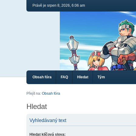
Právě je srpen 8, 2026, 6:06 am
Obsah fóra
FAQ
Hledat
Tým
Přejít na:
Obsah fóra
Hledat
Vyhledávaný text
Hledat klíčová slova: