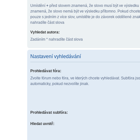
Umístění
+
před slovem znamená, že slovo musí být ve výsledku
znamená, že slovo nemá být ve výsledku přítomno. Pokud chcete
pouze s jedním z více slov, umístěte je do závorek oddělené zn
nahradíte část slova
Vyhledat autora:
Zadáním * nahradíte část slova
Nastavení vyhledávání
Prohledávat fóra:
Zvolte fórum nebo fóra, ve kterých chcete vyhledávat. Subfóra j
automaticky, pokud nezvolíte jinak.
Prohledávat subfóra:
Hledat uvnitř: