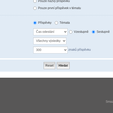
Pouze názvy příspěvků
Pouze první příspěvek v tématu
Příspěvky
Témata
Vzestupně
Sestupně
znaků příspěvku
Smaza