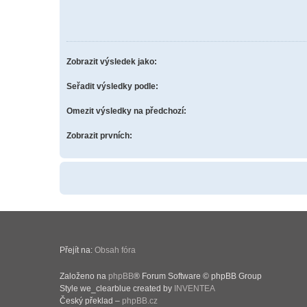
Zobrazit výsledek jako:
Seřadit výsledky podle:
Omezit výsledky na předchozí:
Zobrazit prvních:
Přejít na:
Obsah fóra
Založeno na
phpBB
® Forum Software © phpBB Group
Style we_clearblue created by
INVENTEA
Český překlad –
phpBB.cz