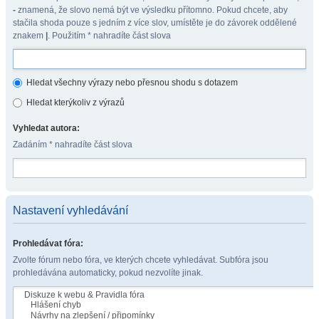
-
znamená, že slovo nemá být ve výsledku přítomno. Pokud chcete, aby
stačila shoda pouze s jedním z více slov, umístěte je do závorek oddělené
znakem
|
. Použitím * nahradíte část slova
Hledat všechny výrazy nebo přesnou shodu s dotazem
Hledat kterýkoliv z výrazů
Vyhledat autora:
Zadáním * nahradíte část slova
Nastavení vyhledávání
Prohledávat fóra:
Zvolte fórum nebo fóra, ve kterých chcete vyhledávat. Subfóra jsou
prohledávána automaticky, pokud nezvolíte jinak.