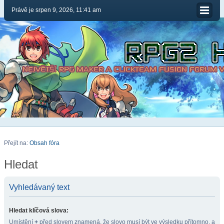
Právě je srpen 9, 2026, 11:41 am
Přejít na:
Obsah fóra
Hledat
Vyhledávaný text
Hledat klíčová slova:
Umístění
+
před slovem znamená, že slovo musí být ve výsledku přítomno, a