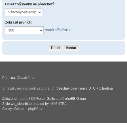
Omezit výsledky na předchozí:
Zobrazit prvních:
znaků příspěvku
Přejít na:
Obsah fóra
Smazat všechny cookies z fóra
Všechny časy jsou v UTC + 1 hodina
Založeno na
phpBB
® Forum Software © phpBB Group
Style we_clearblue created by
INVENTEA
Český překlad –
phpBB.cz