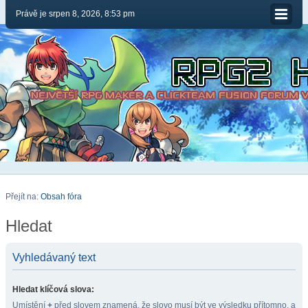
Právě je srpen 8, 2026, 8:53 pm
Přejít na:
Obsah fóra
Hledat
Vyhledávaný text
Hledat klíčová slova:
Umístění
+
před slovem znamená, že slovo musí být ve výsledku přítomno, a