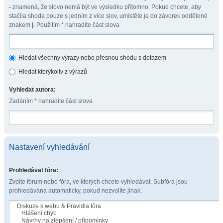
-
znamená, že slovo nemá být ve výsledku přítomno. Pokud chcete, aby
stačila shoda pouze s jedním z více slov, umístěte je do závorek oddělené
znakem
|
. Použitím * nahradíte část slova
Hledat všechny výrazy nebo přesnou shodu s dotazem
Hledat kterýkoliv z výrazů
Vyhledat autora:
Zadáním * nahradíte část slova
Nastavení vyhledávání
Prohledávat fóra:
Zvolte fórum nebo fóra, ve kterých chcete vyhledávat. Subfóra jsou
prohledávána automaticky, pokud nezvolíte jinak.