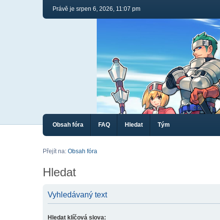
Právě je srpen 6, 2026, 11:07 pm
Obsah fóra
FAQ
Hledat
Tým
Přejít na:
Obsah fóra
Hledat
Vyhledávaný text
Hledat klíčová slova: