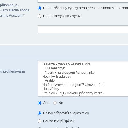
 přítomno, a
-
Hledat všechny výrazy nebo přesnou shodu s dotazem
, aby stačila shoda
akem
|
. Použitím *
Hledat kterýkoliv z výrazů
sou prohledávána
Ano
Ne
Názvy příspěvků a jejich texty
Pouze text příspěvku