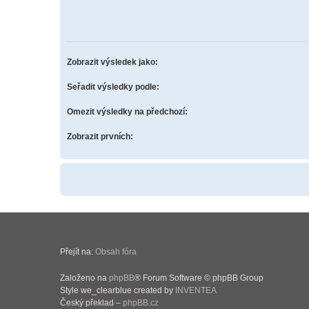
Zobrazit výsledek jako:
Seřadit výsledky podle:
Omezit výsledky na předchozí:
Zobrazit prvních:
Přejít na:
Obsah fóra
Založeno na
phpBB
® Forum Software © phpBB Group
Style we_clearblue created by
INVENTEA
Český překlad –
phpBB.cz