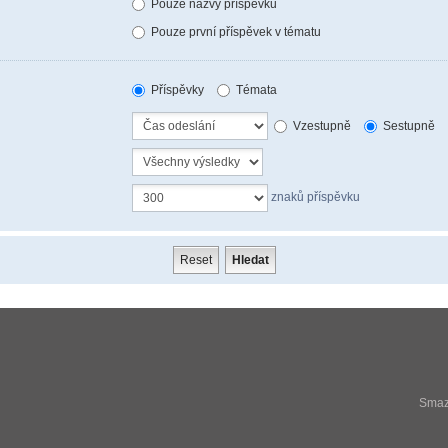
Pouze názvy příspěvků
Pouze první příspěvek v tématu
Příspěvky
Témata
Vzestupně
Sestupně
znaků příspěvku
Smaza