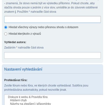
-
znamená, že slovo nemá být ve výsledku přítomno. Pokud chcete, aby
stačila shoda pouze s jedním z více slov, umístěte je do závorek oddělené
znakem
|
. Použitím * nahradíte část slova
Hledat všechny výrazy nebo přesnou shodu s dotazem
Hledat kterýkoliv z výrazů
Vyhledat autora:
Zadáním * nahradíte část slova
Nastavení vyhledávání
Prohledávat fóra:
Zvolte fórum nebo fóra, ve kterých chcete vyhledávat. Subfóra jsou
prohledávána automaticky, pokud nezvolíte jinak.