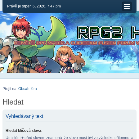
Právě je srpen 6, 2026, 7:47 pm
Přejít na:
Obsah fóra
Hledat
Vyhledávaný text
Hledat klíčová slova:
Umístění
+
před slovem znamená, že slovo musí být ve výsledku přítomno, a