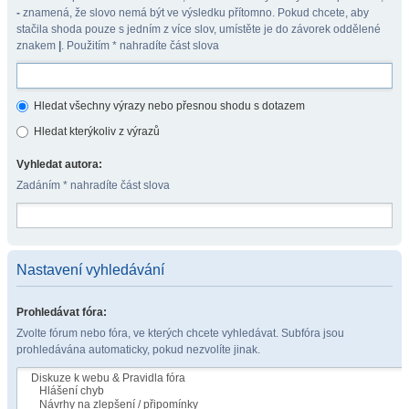
-
znamená, že slovo nemá být ve výsledku přítomno. Pokud chcete, aby
stačila shoda pouze s jedním z více slov, umístěte je do závorek oddělené
znakem
|
. Použitím * nahradíte část slova
Hledat všechny výrazy nebo přesnou shodu s dotazem
Hledat kterýkoliv z výrazů
Vyhledat autora:
Zadáním * nahradíte část slova
Nastavení vyhledávání
Prohledávat fóra:
Zvolte fórum nebo fóra, ve kterých chcete vyhledávat. Subfóra jsou
prohledávána automaticky, pokud nezvolíte jinak.