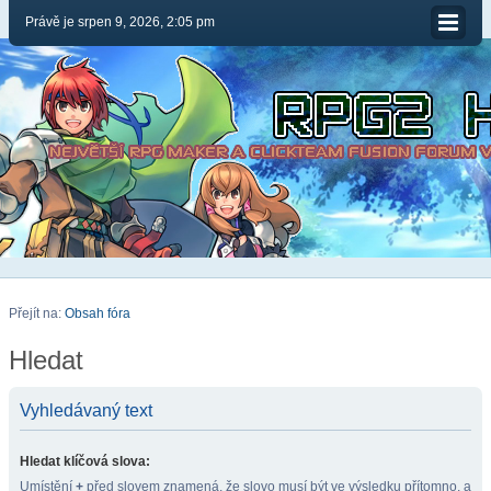
Právě je srpen 9, 2026, 2:05 pm
Přejít na:
Obsah fóra
Hledat
Vyhledávaný text
Hledat klíčová slova:
Umístění
+
před slovem znamená, že slovo musí být ve výsledku přítomno, a