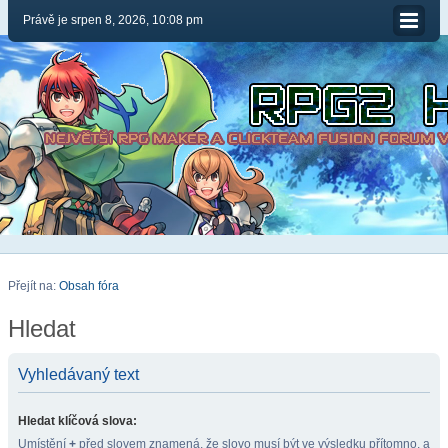
Právě je srpen 8, 2026, 10:08 pm
Přejít na:
Obsah fóra
Hledat
Vyhledávaný text
Hledat klíčová slova:
Umístění
+
před slovem znamená, že slovo musí být ve výsledku přítomno, a