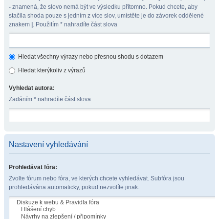
-
znamená, že slovo nemá být ve výsledku přítomno. Pokud chcete, aby
stačila shoda pouze s jedním z více slov, umístěte je do závorek oddělené
znakem
|
. Použitím * nahradíte část slova
Hledat všechny výrazy nebo přesnou shodu s dotazem
Hledat kterýkoliv z výrazů
Vyhledat autora:
Zadáním * nahradíte část slova
Nastavení vyhledávání
Prohledávat fóra:
Zvolte fórum nebo fóra, ve kterých chcete vyhledávat. Subfóra jsou
prohledávána automaticky, pokud nezvolíte jinak.