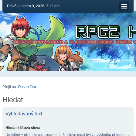
Právě je srpen 9, 2026, 3:12 pm
Přejít na:
Obsah fóra
Hledat
Vyhledávaný text
Hledat klíčová slova:
Umístění
+
před slovem znamená, že slovo musí být ve výsledku přítomno, a