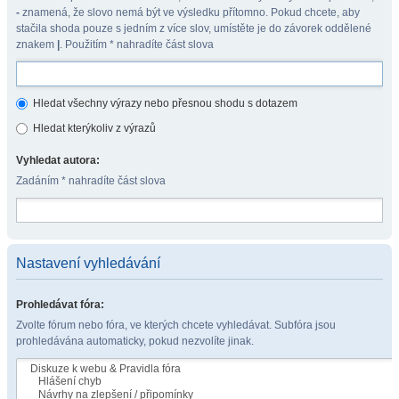
-
znamená, že slovo nemá být ve výsledku přítomno. Pokud chcete, aby
stačila shoda pouze s jedním z více slov, umístěte je do závorek oddělené
znakem
|
. Použitím * nahradíte část slova
Hledat všechny výrazy nebo přesnou shodu s dotazem
Hledat kterýkoliv z výrazů
Vyhledat autora:
Zadáním * nahradíte část slova
Nastavení vyhledávání
Prohledávat fóra:
Zvolte fórum nebo fóra, ve kterých chcete vyhledávat. Subfóra jsou
prohledávána automaticky, pokud nezvolíte jinak.