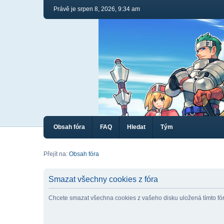
Právě je srpen 8, 2026, 9:34 am
Obsah fóra
FAQ
Hledat
Tým
Přejít na:
Obsah fóra
Smazat všechny cookies z fóra
Chcete smazat všechna cookies z vašeho disku uložená tímto f