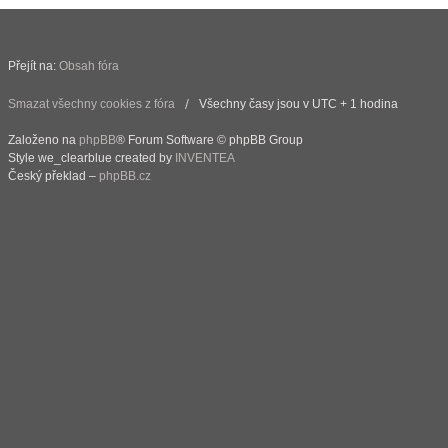
Přejít na:
Obsah fóra
Smazat všechny cookies z fóra
Všechny časy jsou v UTC + 1 hodina
Založeno na
phpBB
® Forum Software © phpBB Group
Style we_clearblue created by
INVENTEA
Český překlad –
phpBB.cz