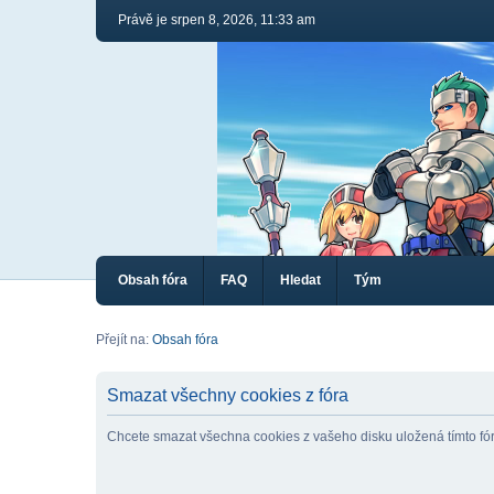
Právě je srpen 8, 2026, 11:33 am
Obsah fóra
FAQ
Hledat
Tým
Přejít na:
Obsah fóra
Smazat všechny cookies z fóra
Chcete smazat všechna cookies z vašeho disku uložená tímto f