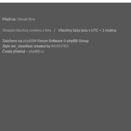
Přejít na:
Obsah fóra
Smazat všechny cookies z fóra
Všechny časy jsou v UTC + 1 hodina
Založeno na
phpBB
® Forum Software © phpBB Group
Style we_clearblue created by
INVENTEA
Český překlad –
phpBB.cz