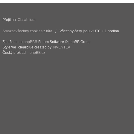
Přejít na:
Obsah fóra
Smazat všechny cookies z fóra
Všechny časy jsou v UTC + 1 hodina
Založeno na
phpBB
® Forum Software © phpBB Group
Style we_clearblue created by
INVENTEA
Český překlad –
phpBB.cz