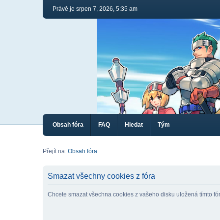
Právě je srpen 7, 2026, 5:35 am
Obsah fóra
FAQ
Hledat
Tým
Přejít na:
Obsah fóra
Smazat všechny cookies z fóra
Chcete smazat všechna cookies z vašeho disku uložená tímto f