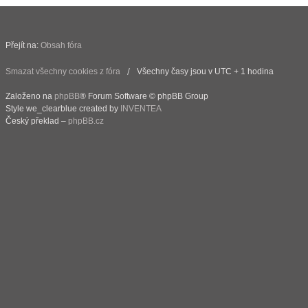
Přejít na:
Obsah fóra
Smazat všechny cookies z fóra
Všechny časy jsou v UTC + 1 hodina
Založeno na
phpBB
® Forum Software © phpBB Group
Style we_clearblue created by
INVENTEA
Český překlad –
phpBB.cz