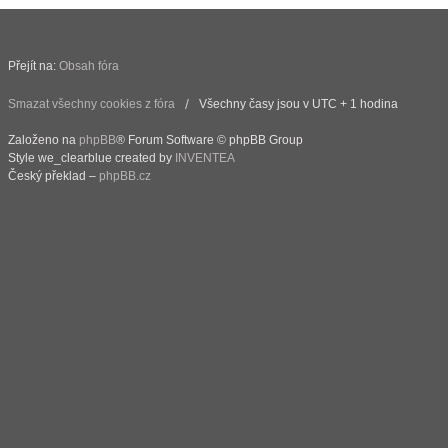
Přejít na:
Obsah fóra
Smazat všechny cookies z fóra
Všechny časy jsou v UTC + 1 hodina
Založeno na
phpBB
® Forum Software © phpBB Group
Style we_clearblue created by
INVENTEA
Český překlad –
phpBB.cz