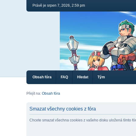
Právě je srpen 7, 2026, 2:59 pm
Obsah fóra
FAQ
Hledat
Tým
Přejít na:
Obsah fóra
Smazat všechny cookies z fóra
Chcete smazat všechna cookies z vašeho disku uložená tímto f