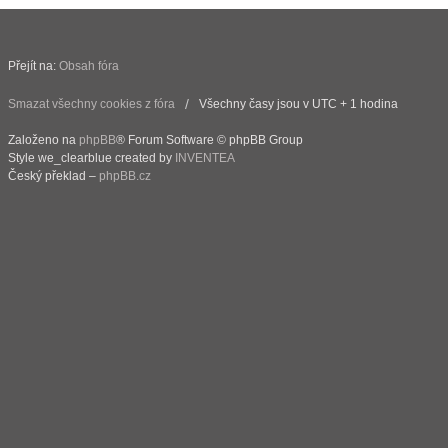
Přejít na:
Obsah fóra
Smazat všechny cookies z fóra
Všechny časy jsou v UTC + 1 hodina
Založeno na
phpBB
® Forum Software © phpBB Group
Style we_clearblue created by
INVENTEA
Český překlad –
phpBB.cz