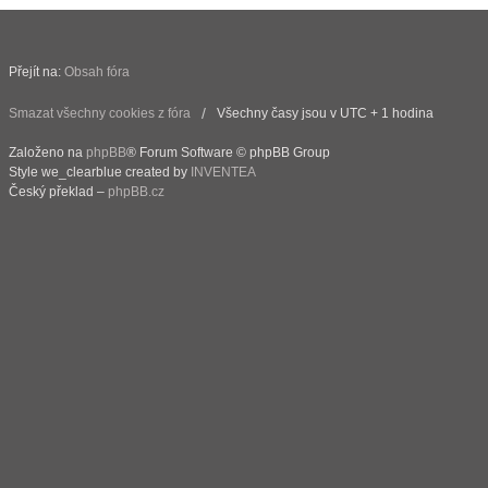
Přejít na:
Obsah fóra
Smazat všechny cookies z fóra
Všechny časy jsou v UTC + 1 hodina
Založeno na
phpBB
® Forum Software © phpBB Group
Style we_clearblue created by
INVENTEA
Český překlad –
phpBB.cz