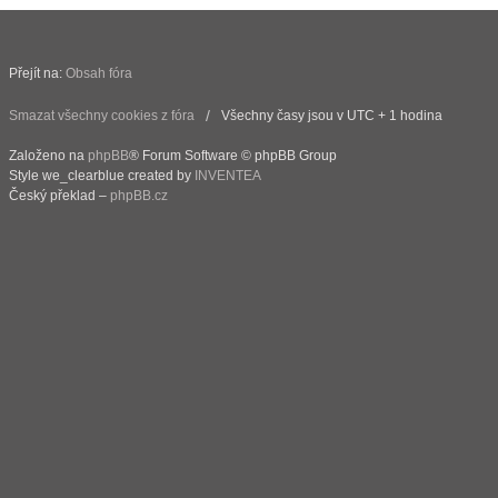
Přejít na:
Obsah fóra
Smazat všechny cookies z fóra
Všechny časy jsou v UTC + 1 hodina
Založeno na
phpBB
® Forum Software © phpBB Group
Style we_clearblue created by
INVENTEA
Český překlad –
phpBB.cz