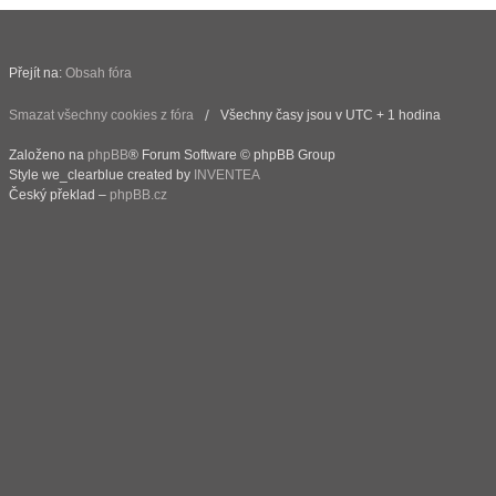
Přejít na:
Obsah fóra
Smazat všechny cookies z fóra
Všechny časy jsou v UTC + 1 hodina
Založeno na
phpBB
® Forum Software © phpBB Group
Style we_clearblue created by
INVENTEA
Český překlad –
phpBB.cz