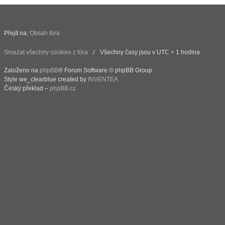
Přejít na:
Obsah fóra
Smazat všechny cookies z fóra
Všechny časy jsou v UTC + 1 hodina
Založeno na
phpBB
® Forum Software © phpBB Group
Style we_clearblue created by
INVENTEA
Český překlad –
phpBB.cz