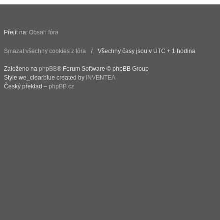
Přejít na:
Obsah fóra
Smazat všechny cookies z fóra
Všechny časy jsou v UTC + 1 hodina
Založeno na
phpBB
® Forum Software © phpBB Group
Style we_clearblue created by
INVENTEA
Český překlad –
phpBB.cz