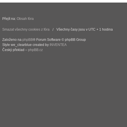
Přejít na:
Obsah fóra
Smazat všechny cookies z fóra
Všechny časy jsou v UTC + 1 hodina
Založeno na
phpBB
® Forum Software © phpBB Group
Style we_clearblue created by
INVENTEA
Český překlad –
phpBB.cz