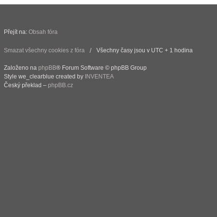
Přejít na:
Obsah fóra
Smazat všechny cookies z fóra
Všechny časy jsou v UTC + 1 hodina
Založeno na
phpBB
® Forum Software © phpBB Group
Style we_clearblue created by
INVENTEA
Český překlad –
phpBB.cz