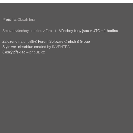
Přejít na:
Obsah fóra
Smazat všechny cookies z fóra
Všechny časy jsou v UTC + 1 hodina
Založeno na
phpBB
® Forum Software © phpBB Group
Style we_clearblue created by
INVENTEA
Český překlad –
phpBB.cz