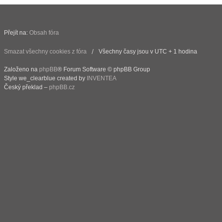
Přejít na:
Obsah fóra
Smazat všechny cookies z fóra
Všechny časy jsou v UTC + 1 hodina
Založeno na
phpBB
® Forum Software © phpBB Group
Style we_clearblue created by
INVENTEA
Český překlad –
phpBB.cz