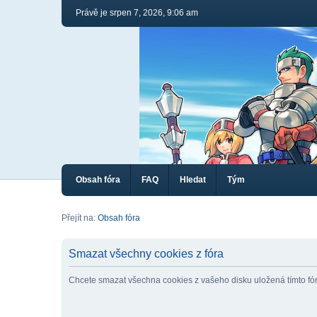
Právě je srpen 7, 2026, 9:06 am
Obsah fóra
FAQ
Hledat
Tým
Přejít na:
Obsah fóra
Smazat všechny cookies z fóra
Chcete smazat všechna cookies z vašeho disku uložená tímto f