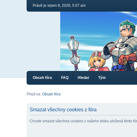
Právě je srpen 8, 2026, 5:07 am
Obsah fóra
FAQ
Hledat
Tým
Přejít na:
Obsah fóra
Smazat všechny cookies z fóra
Chcete smazat všechna cookies z vašeho disku uložená tímto f