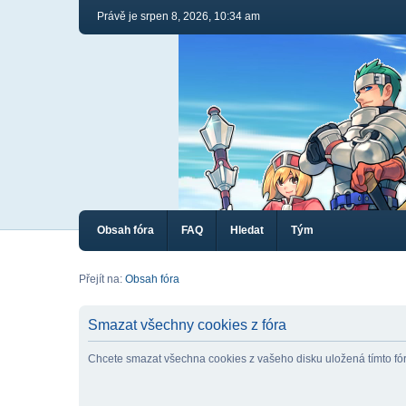
Právě je srpen 8, 2026, 10:34 am
Obsah fóra
FAQ
Hledat
Tým
Přejít na:
Obsah fóra
Smazat všechny cookies z fóra
Chcete smazat všechna cookies z vašeho disku uložená tímto f