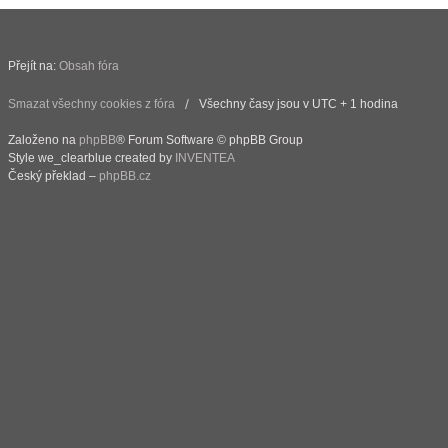
Přejít na:
Obsah fóra
Smazat všechny cookies z fóra
Všechny časy jsou v UTC + 1 hodina
Založeno na
phpBB
® Forum Software © phpBB Group
Style we_clearblue created by
INVENTEA
Český překlad –
phpBB.cz