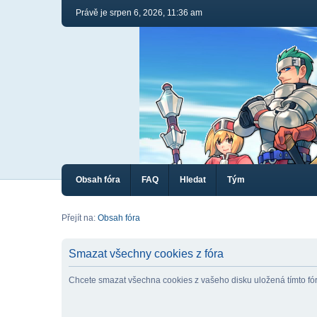
Právě je srpen 6, 2026, 11:36 am
Obsah fóra
FAQ
Hledat
Tým
Přejít na:
Obsah fóra
Smazat všechny cookies z fóra
Chcete smazat všechna cookies z vašeho disku uložená tímto f