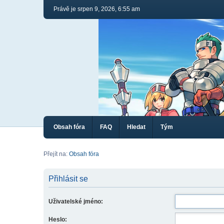
Právě je srpen 9, 2026, 6:55 am
Obsah fóra
FAQ
Hledat
Tým
Přejít na:
Obsah fóra
Přihlásit se
Uživatelské jméno:
Heslo: