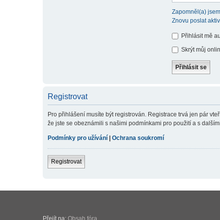
Zapomněl(a) jsem
Znovu poslat akti
Přihlásit mě a
Skrýt můj onlin
Registrovat
Pro přihlášení musíte být registrován. Registrace trvá jen pár v
že jste se obeznámili s našimi podmínkami pro použití a s dalšími p
Podmínky pro užívání
|
Ochrana soukromí
Registrovat
Přejít na:
Obsah fóra