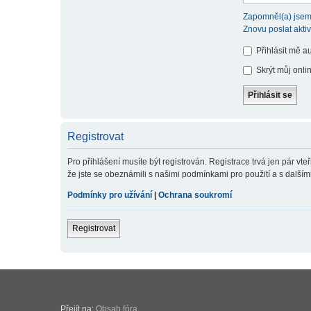
Zapomněl(a) jsem
Znovu poslat akti
Přihlásit mě a
Skrýt můj onlin
Registrovat
Pro přihlášení musíte být registrován. Registrace trvá jen pár v
že jste se obeznámili s našimi podmínkami pro použití a s dalšími p
Podmínky pro užívání
|
Ochrana soukromí
Registrovat
Přejít na:
Obsah fóra