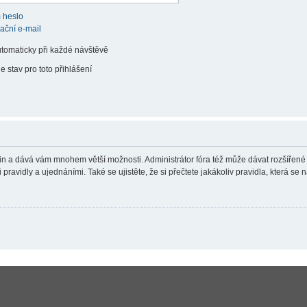
 heslo
vační e-mail
utomaticky při každé návštěvě
e stav pro toto přihlášení
teřin a dává vám mnohem větší možnosti. Administrátor fóra též může dávat rozšířené
ravidly a ujednáními. Také se ujistěte, že si přečtete jakákoliv pravidla, která se n