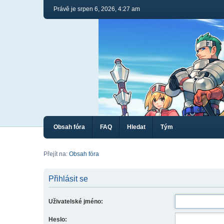
Právě je srpen 6, 2026, 4:27 am
Obsah fóra
FAQ
Hledat
Tým
Přejít na:
Obsah fóra
Přihlásit se
Uživatelské jméno:
Heslo: