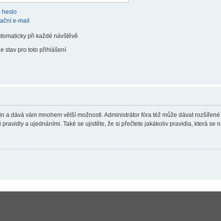
 heslo
vační e-mail
utomaticky při každé návštěvě
e stav pro toto přihlášení
teřin a dává vám mnohem větší možnosti. Administrátor fóra též může dávat rozšířené
ravidly a ujednáními. Také se ujistěte, že si přečtete jakákoliv pravidla, která se n