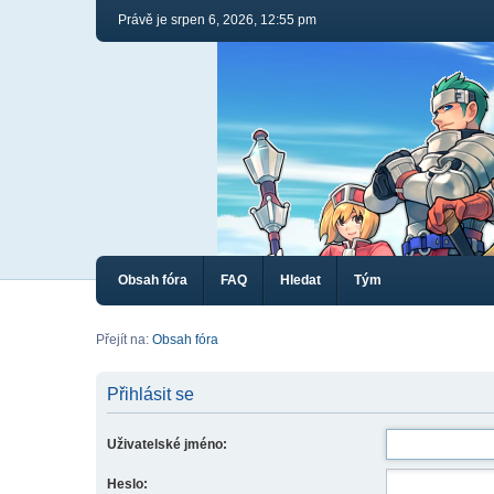
Právě je srpen 6, 2026, 12:55 pm
Obsah fóra
FAQ
Hledat
Tým
Přejít na:
Obsah fóra
Přihlásit se
Uživatelské jméno:
Heslo: