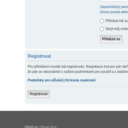
Zapomněl(a) jsem
Znovu poslat akti
Přihlásit mě a
Skrýt můj onlin
Registrovat
Pro přihlášení musíte být registrován. Registrace trvá jen pár v
že jste se obeznámili s našimi podmínkami pro použití a s dalšími p
Podmínky pro užívání
|
Ochrana soukromí
Registrovat
Přejít na:
Obsah fóra