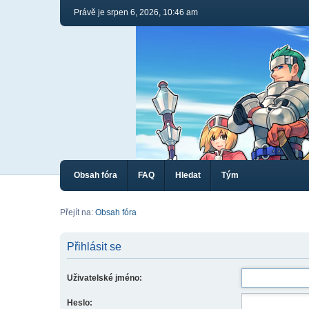
Právě je srpen 6, 2026, 10:46 am
Obsah fóra
FAQ
Hledat
Tým
Přejít na:
Obsah fóra
Přihlásit se
Uživatelské jméno:
Heslo: