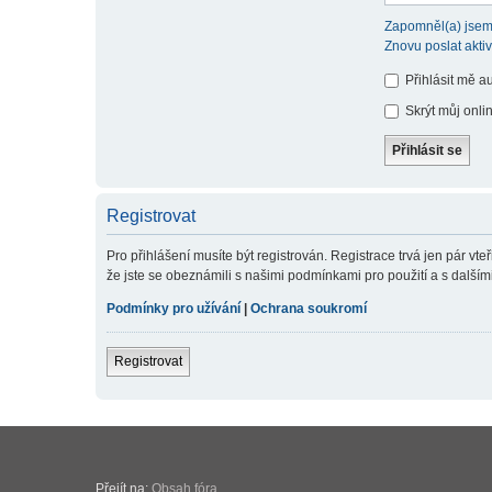
Zapomněl(a) jsem
Znovu poslat akti
Přihlásit mě a
Skrýt můj onlin
Registrovat
Pro přihlášení musíte být registrován. Registrace trvá jen pár v
že jste se obeznámili s našimi podmínkami pro použití a s dalšími p
Podmínky pro užívání
|
Ochrana soukromí
Registrovat
Přejít na:
Obsah fóra