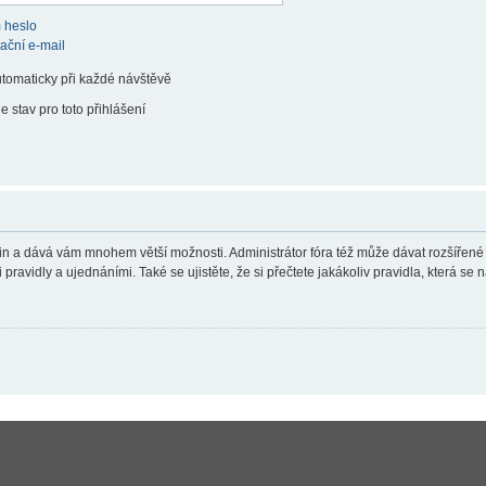
 heslo
vační e-mail
utomaticky při každé návštěvě
e stav pro toto přihlášení
teřin a dává vám mnohem větší možnosti. Administrátor fóra též může dávat rozšířené
ravidly a ujednáními. Také se ujistěte, že si přečtete jakákoliv pravidla, která se n