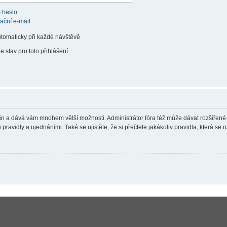
 heslo
vační e-mail
utomaticky při každé návštěvě
e stav pro toto přihlášení
teřin a dává vám mnohem větší možnosti. Administrátor fóra též může dávat rozšířené
ravidly a ujednáními. Také se ujistěte, že si přečtete jakákoliv pravidla, která se n