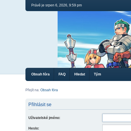
Právě je srpen 6, 2026, 9:59 pm
Obsah fóra
FAQ
Hledat
Tým
Přejít na:
Obsah fóra
Přihlásit se
Uživatelské jméno:
Heslo: