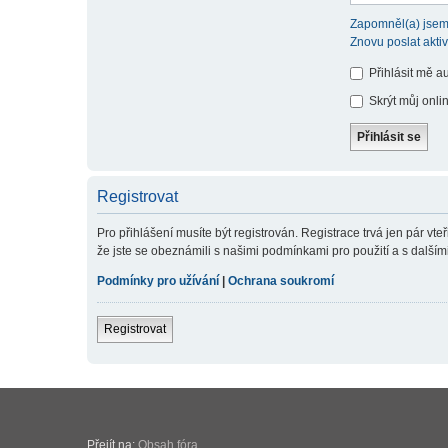
Zapomněl(a) jsem
Znovu poslat akti
Přihlásit mě a
Skrýt můj onlin
Registrovat
Pro přihlášení musíte být registrován. Registrace trvá jen pár v
že jste se obeznámili s našimi podmínkami pro použití a s dalšími p
Podmínky pro užívání
|
Ochrana soukromí
Registrovat
Přejít na:
Obsah fóra