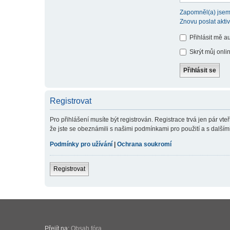
Zapomněl(a) jsem
Znovu poslat akti
Přihlásit mě a
Skrýt můj onlin
Registrovat
Pro přihlášení musíte být registrován. Registrace trvá jen pár v
že jste se obeznámili s našimi podmínkami pro použití a s dalšími p
Podmínky pro užívání
|
Ochrana soukromí
Registrovat
Přejít na:
Obsah fóra