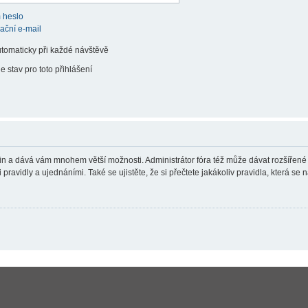
 heslo
vační e-mail
utomaticky při každé návštěvě
e stav pro toto přihlášení
teřin a dává vám mnohem větší možnosti. Administrátor fóra též může dávat rozšířené
ravidly a ujednáními. Také se ujistěte, že si přečtete jakákoliv pravidla, která se n