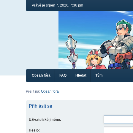
Právě je srpen 7, 2026, 7:36 pm
Obsah fóra
FAQ
Hledat
Tým
Přejít na:
Obsah fóra
Přihlásit se
Uživatelské jméno:
Heslo: