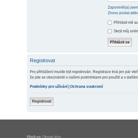
Zapomněl(a) jsem
Znovu poslat akti
Přihlásit mě a
Skrýt můj onlin
Registrovat
Pro přihlášení musíte být registrován. Registrace trvá jen pár v
že jste se obeznámili s našimi podmínkami pro použití a s dalšími p
Podmínky pro užívání
|
Ochrana soukromí
Registrovat
Přejít na:
Obsah fóra