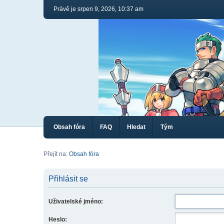
Právě je srpen 9, 2026, 10:37 am
Obsah fóra
FAQ
Hledat
Tým
Přejít na:
Obsah fóra
Přihlásit se
Uživatelské jméno:
Heslo: