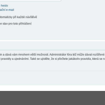
 heslo
vační e-mail
utomaticky při každé návštěvě
e stav pro toto přihlášení
teřin a dává vám mnohem větší možnosti. Administrátor fóra též může dávat rozšířené
ravidly a ujednáními. Také se ujistěte, že si přečtete jakákoliv pravidla, která se n