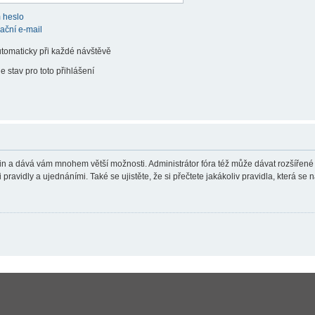
 heslo
vační e-mail
utomaticky při každé návštěvě
e stav pro toto přihlášení
teřin a dává vám mnohem větší možnosti. Administrátor fóra též může dávat rozšířené
ravidly a ujednáními. Také se ujistěte, že si přečtete jakákoliv pravidla, která se n