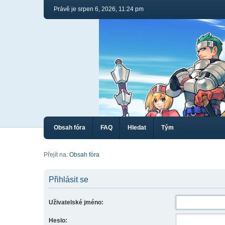
Právě je srpen 6, 2026, 11:24 pm
Obsah fóra
FAQ
Hledat
Tým
Přejít na:
Obsah fóra
Přihlásit se
Uživatelské jméno:
Heslo: