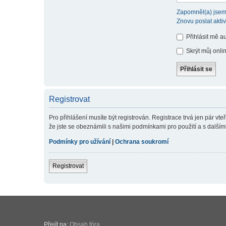
Zapomněl(a) jsem
Znovu poslat akti
Přihlásit mě a
Skrýt můj onlin
Registrovat
Pro přihlášení musíte být registrován. Registrace trvá jen pár v
že jste se obeznámili s našimi podmínkami pro použití a s dalšími p
Podmínky pro užívání
|
Ochrana soukromí
Registrovat
Přejít na:
Obsah fóra