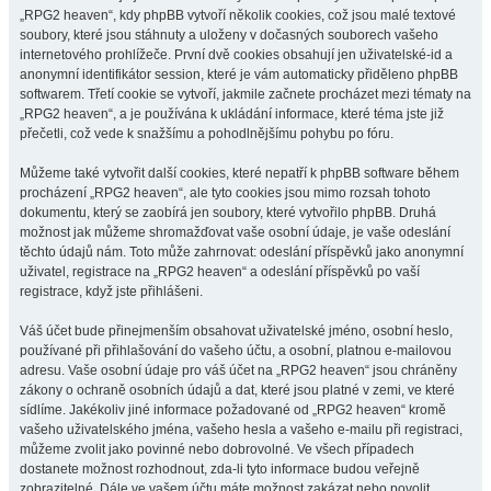
„RPG2 heaven“, kdy phpBB vytvoří několik cookies, což jsou malé textové
soubory, které jsou stáhnuty a uloženy v dočasných souborech vašeho
internetového prohlížeče. První dvě cookies obsahují jen uživatelské-id a
anonymní identifikátor session, které je vám automaticky přiděleno phpBB
softwarem. Třetí cookie se vytvoří, jakmile začnete procházet mezi tématy na
„RPG2 heaven“, a je používána k ukládání informace, které téma jste již
přečetli, což vede k snažšímu a pohodlnějšímu pohybu po fóru.
Můžeme také vytvořit další cookies, které nepatří k phpBB software během
procházení „RPG2 heaven“, ale tyto cookies jsou mimo rozsah tohoto
dokumentu, který se zaobírá jen soubory, které vytvořilo phpBB. Druhá
možnost jak můžeme shromažďovat vaše osobní údaje, je vaše odeslání
těchto údajů nám. Toto může zahrnovat: odeslání příspěvků jako anonymní
uživatel, registrace na „RPG2 heaven“ a odeslání příspěvků po vaší
registrace, když jste přihlášeni.
Váš účet bude přinejmenším obsahovat uživatelské jméno, osobní heslo,
používané při přihlašování do vašeho účtu, a osobní, platnou e-mailovou
adresu. Vaše osobní údaje pro váš účet na „RPG2 heaven“ jsou chráněny
zákony o ochraně osobních údajů a dat, které jsou platné v zemi, ve které
sídlíme. Jakékoliv jiné informace požadované od „RPG2 heaven“ kromě
vašeho uživatelského jména, vašeho hesla a vašeho e-mailu při registraci,
můžeme zvolit jako povinné nebo dobrovolné. Ve všech případech
dostanete možnost rozhodnout, zda-li tyto informace budou veřejně
zobrazitelné. Dále ve vašem účtu máte možnost zakázat nebo povolit