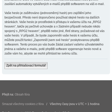
zasílání automaticky vytvářených e-mailů phpBB softwarem na váš e-mail.
Vaše heslo je zašifrováno (jednosměrný hash) pro zajištění jeho
bezpečnosti. Přesto není doporučeno používat stejné heslo na dalších
stránkách. Vaše heslo je prostředek k přístupu k vašemu účtu na „RPG2
heaven“, takže jej pečlivě uchovejte a v žádném případě nebude nikdo
spojený s „RPG2 heaven“, phpBB nebo jiné, třetí strany, požadovat od vás
vaše heslo. V případě, že byste zapomněli vaše heslo k vašemu účtu,
můžete použít funkci „Zapomněl jsem své heslo“ poskytovanou phpBB
softwarem. Tento proces po vás bude žádat zadaní vašeho uživatelského
jména a vašeho e-mailu, poté phpBB software vygeneruje heslo nové a
zašle vám ho, abyste se mohli přihlásit ke svému účtu.
Zpět na přihlašovací formulář
Přejít na:
Obsah fóra
Smazat všechny cookies z fóra
Všechny časy jsou v UTC + 1 hodina