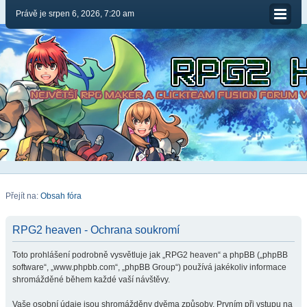
Právě je srpen 6, 2026, 7:20 am
Přejít na:
Obsah fóra
RPG2 heaven - Ochrana soukromí
Toto prohlášení podrobně vysvětluje jak „RPG2 heaven“ a phpBB („phpBB
software“, „www.phpbb.com“, „phpBB Group“) používá jakékoliv informace
shromážděné během každé vaší návštěvy.
Vaše osobní údaje jsou shromážděny dvěma způsoby. Prvním při vstupu na