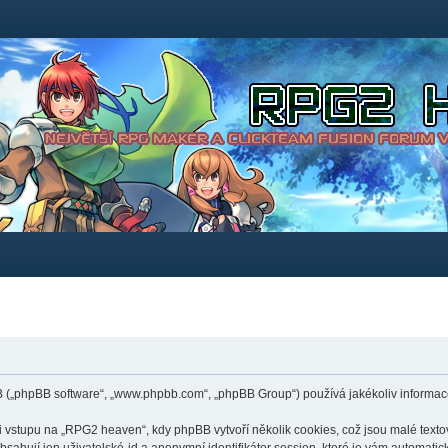
B („phpBB software“, „www.phpbb.com“, „phpBB Group“) používá jakékoliv inform
stupu na „RPG2 heaven“, kdy phpBB vytvoří několik cookies, což jsou malé textov