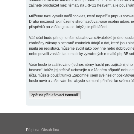
souborech vašeho internetového prohlížeče. První dvě cookies obs
začnete procházet mezi tématy na „RPG2 heaven“, a je používána 
Můžeme také vytvořit další cookies, které nepatří k phpBB softw
Druhá možnost jak můžeme shromažďovat vaše osobní údaje, je v
příspěvků po vaší registrace, když jste přihlášeni.
Váš účet bude přinejmenším obsahovat uživatelské jméno, osobní
chráněny zákony o ochraně osobních údajů a dat, které jsou pla
mailu při registraci, můžeme zvolit jako povinné nebo dobrovol
nebo povolit zasílání automaticky vytvářených e-mailů phpBB so
Vaše heslo je zašifrováno (jednosměrný hash) pro zajištění jeho
heaven“, takže jej pečlivě uchovejte a v žádném případě nebude
účtu, můžete použít funkci „Zapomněl jsem své heslo“ poskytov
heslo nové a zašle vám ho, abyste se mohli přihlásit ke svému úč
Zpět na přihlašovací formulář
Přejít na:
Obsah fóra