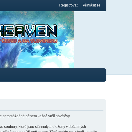
Registrovat
Přihlásit se
ace shromážděné během každé vaší návštěvy.
é soubory, které jsou stáhnuty a uloženy v dočasných