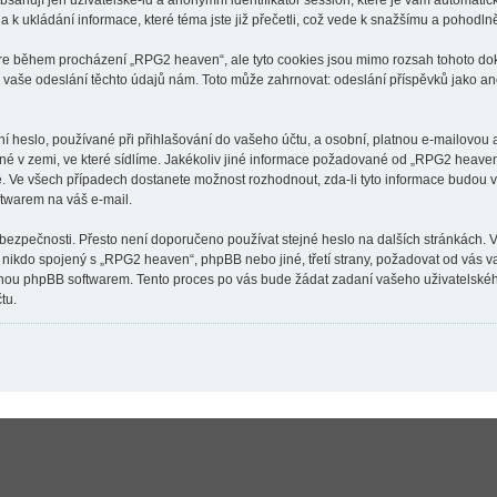
ahují jen uživatelské-id a anonymní identifikátor session, které je vám automatick
k ukládání informace, které téma jste již přečetli, což vede k snažšímu a pohodln
are během procházení „RPG2 heaven“, ale tyto cookies jsou mimo rozsah tohoto doku
aše odeslání těchto údajů nám. Toto může zahrnovat: odeslání příspěvků jako an
 heslo, používané při přihlašování do vašeho účtu, a osobní, platnou e-mailovou
tné v zemi, ve které sídlíme. Jakékoliv jiné informace požadované od „RPG2 heav
né. Ve všech případech dostanete možnost rozhodnout, zda-li tyto informace budou
ftwarem na váš e-mail.
 bezpečnosti. Přesto není doporučeno používat stejné heslo na dalších stránkách. 
 nikdo spojený s „RPG2 heaven“, phpBB nebo jiné, třetí strany, požadovat od vás 
anou phpBB softwarem. Tento proces po vás bude žádat zadaní vašeho uživatelské
tu.