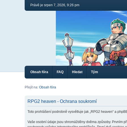
Právě je srpen 7, 2026, 9:26 pm
Obsah fóra
FAQ
Hledat
Tým
Přejít na:
Obsah fóra
RPG2 heaven - Ochrana soukromí
Toto prohlášení podrobně vysvětluje jak „RPG2 heaven“ a phpB
Vaše osobní údaje jsou shromážděny dvěma způsoby. Prvním při v