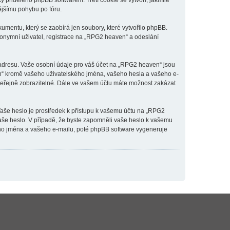
y přiděleno phpBB softwarem. Třetí cookie se vytvoří, jakmile
ějšímu pohybu po fóru.
mentu, který se zaobírá jen soubory, které vytvořilo phpBB.
onymní uživatel, registrace na „RPG2 heaven“ a odeslání
 adresu. Vaše osobní údaje pro váš účet na „RPG2 heaven“ jsou
en“ kromě vašeho uživatelského jména, vašeho hesla a vašeho e-
 veřejně zobrazitelné. Dále ve vašem účtu máte možnost zakázat
Vaše heslo je prostředek k přístupu k vašemu účtu na „RPG2
vaše heslo. V případě, že byste zapomněli vaše heslo k vašemu
ho jména a vašeho e-mailu, poté phpBB software vygeneruje